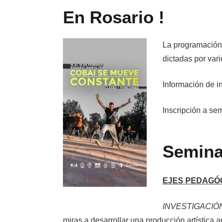
En Rosario !
La
programación 
dictadas por vari
Información de i
Inscripción a sem
Semin
EJES PEDAGÓ
INVESTIGACIÓ
miras a desarrollar una producción artística 