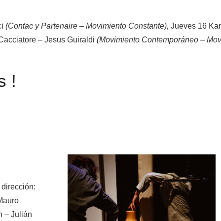
ci
(
Contac y Partenaire – Movimiento Constante),
Jueves 16 Ka
Cacciatore – Jesus Guiraldi
(
Movimiento Contemporáneo – Movi
s !
 dirección:
Mauro
 – Julián