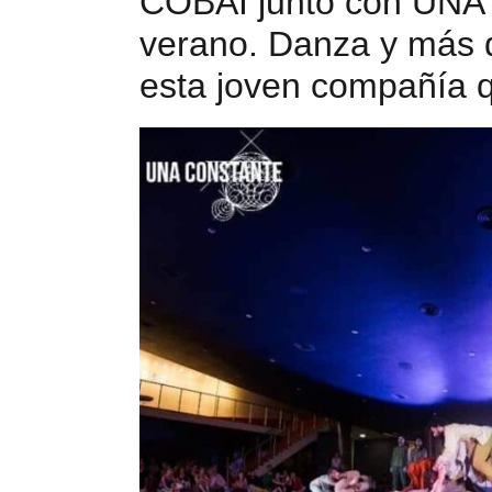
COBAI junto con UNA
verano. Danza y más d
esta joven compañía 