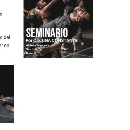
en
o del
er en