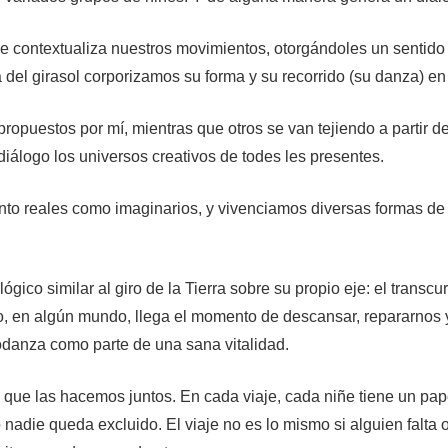
que contextualiza nuestros movimientos, otorgándoles un sentido
 del girasol corporizamos su forma y su recorrido (su danza) en 
ropuestos por mí, mientras que otros se van tejiendo a partir d
diálogo los universos creativos de todes les presentes.
nto reales como imaginarios, y vivenciamos diversas formas de
lógico similar al giro de la Tierra sobre su propio eje: el tran
 en algún mundo, llega el momento de descansar, repararnos y 
iodanza como parte de una sana vitalidad.
s que las hacemos juntos. En cada viaje, cada niñe tiene un p
o nadie queda excluido. El viaje no es lo mismo si alguien falta 