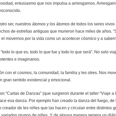
iosidad, entusiasmo que nos impulsa a arriesgarnos. Arriesgarno
desconocido.
ro ser, nuestros átomos y los átomos de todos los seres vivos 
echos de estrellas antiguas que murieron hace miles de años. “
y el movernos por la vida como un acontecer cósmico y a sabern
a
“todo lo que es, todo lo que fue y todo lo que será”. N
o solo via
stentes e imaginarios.
n con el cosmos, la comunidad, la familia y les otres. Nos mo
un gran sentido existencial y emocional.
con “Cartas de Danzas” (que surgieron durante el taller “Viaje a
ce esa danza. Por ejemplo han creado la danza del fuego, de las 
to creador de les niñes que las hacen y circulan entre distintos 
s y variados grupos de niñes. Y de alguna manera genera un diálo